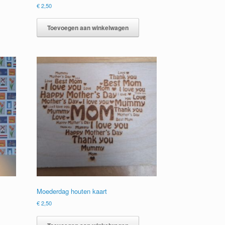
€
2,50
Toevoegen aan winkelwagen
Moederdag houten kaart
€
2,50