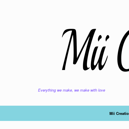
Ga
naar
de
inhoud
Everything we make, we make with love
Mii Creati