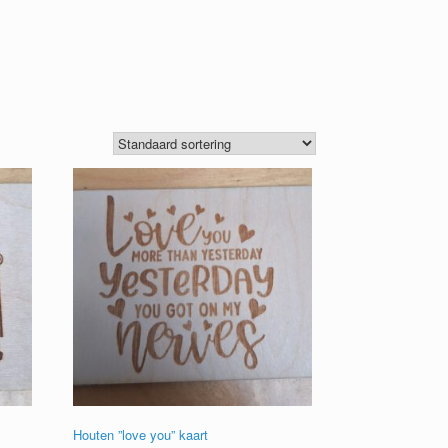
Houten ”love you” kaart