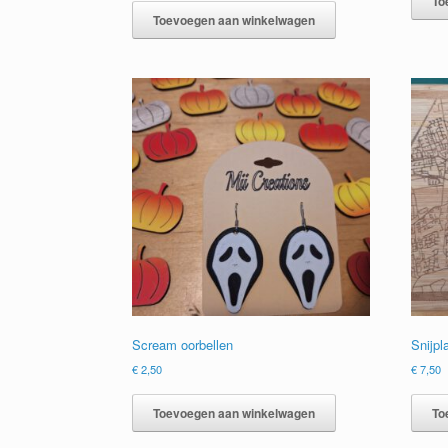
To
€
Toevoegen aan winkelwagen
Scream oorbellen
Snijpl
€
2,50
€
7,50
Toevoegen aan winkelwagen
To