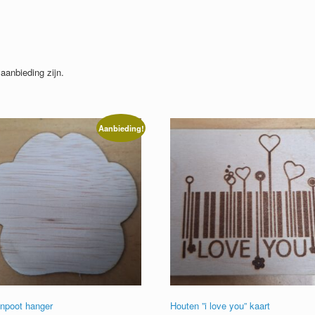
 aanbieding zijn.
Aanbieding!
npoot hanger
Houten ”i love you” kaart