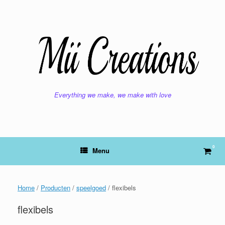
Ga
naar
de
inhoud
Everything we make, we make with love
0
Bekij
Menu
wink
Home
/
Producten
/
speelgoed
/ flexibels
flexibels