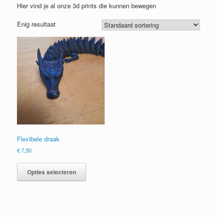
Hier vind je al onze 3d prints die kunnen bewegen
Enig resultaat
Flexibele draak
€
7,50
Dit
product
Opties selecteren
heeft
meerdere
variaties.
Deze
optie