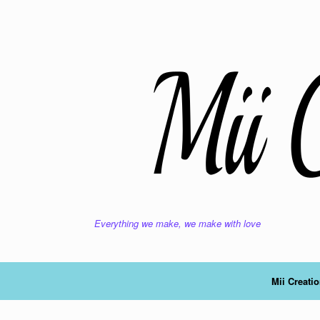
Ga
naar
de
inhoud
Everything we make, we make with love
Mii Creati