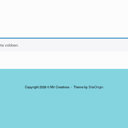
ia voldoen.
Copyright 2026 © Mii Creations
Theme by
SiteOrigin