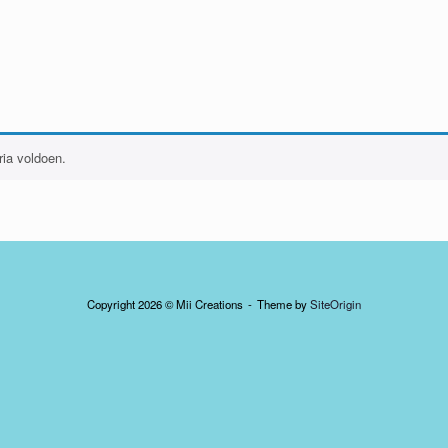
ia voldoen.
Copyright 2026 © Mii Creations
Theme by
SiteOrigin