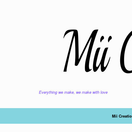
Ga
naar
de
inhoud
Everything we make, we make with love
Mii Creati