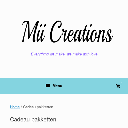
Ga
naar
de
inhoud
Everything we make, we make with love
0
Bekij
Menu
wink
Home
/ Cadeau pakketten
Cadeau pakketten