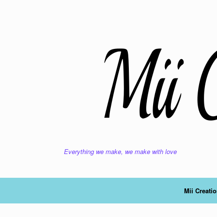
Ga
naar
de
inhoud
Everything we make, we make with love
Mii Creati