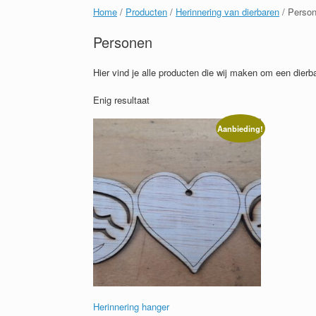
Home
/
Producten
/
Herinnering van dierbaren
/ Perso
Personen
Hier vind je alle producten die wij maken om een dierb
Enig resultaat
Aanbieding!
Herinnering hanger